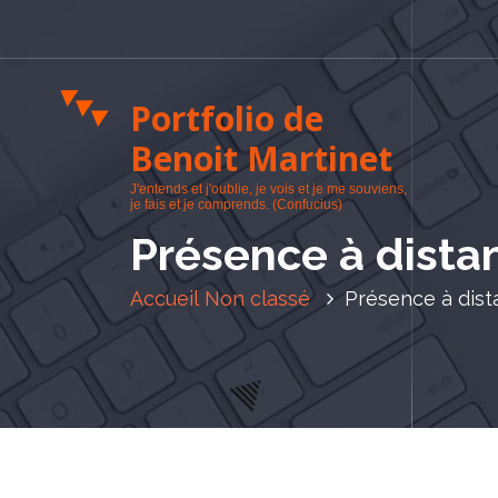
A
l
l
e
Portfolio de
r
a
Benoit Martinet
u
J'entends et j'oublie, je vois et je me souviens,
c
je fais et je comprends. (Confucius)
o
Présence à dista
n
t
Accueil
Non classé
Présence à dis
e
n
u