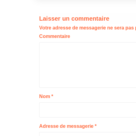
b
er
l
g
o
er
Laisser un commentaire
o
Votre adresse de messagerie ne sera pas 
k
Commentaire
Nom
*
Adresse de messagerie
*