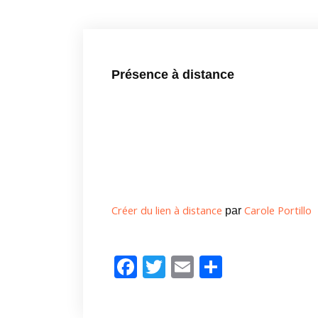
Présence à distance
Créer du lien à distance
Carole Portillo
par
F
T
E
P
ac
w
m
ar
e
itt
ai
ta